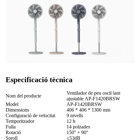
Especificació tècnica
Ventilador de peu oscil·lant
Nom del producte
ajustable AP-F1420BRSW
Model
AP-F1420BRSW
Dimensions
406 * 406 * 1300 mm
Configuració de velocitat
9 nivells
Temporitzador
12 h
Fulla
14 polzades
Rotació
150° + 90°
Soroll
≤53dB