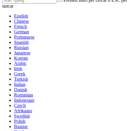
Premeu Intro per cercar o ESC per
tancar
English
Chinese
French
German
Portuguese
Spanish
Russian
Japanese
Korean
Arabic
Irish
Greek
Turkish
Italian
Danish
Romanian
Indonesian
Czech
Afrikaans
Swedish
Polish
Basque