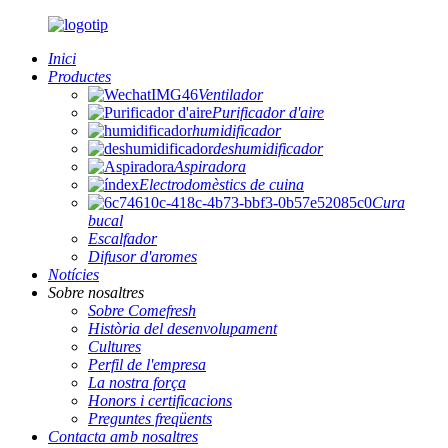
Inici
Productes
Ventilador
Purificador d'aire
humidificador
deshumidificador
Aspiradora
Electrodomèstics de cuina
Cura
bucal
Escalfador
Difusor d'aromes
Notícies
Sobre nosaltres
Sobre Comefresh
Història del desenvolupament
Cultures
Perfil de l'empresa
La nostra força
Honors i certificacions
Preguntes freqüents
Contacta amb nosaltres