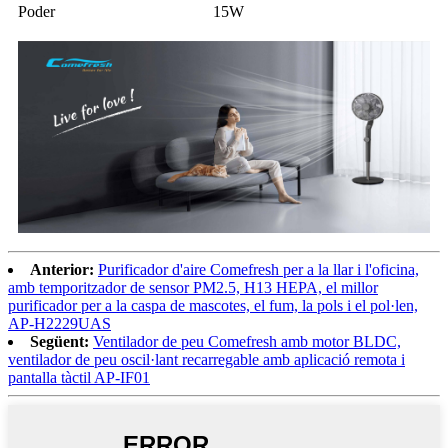
Poder
15W
Anterior:
Purificador d'aire Comefresh per a la llar i l'oficina,
amb temporitzador de sensor PM2.5, H13 HEPA, el millor
purificador per a la caspa de mascotes, el fum, la pols i el pol·len,
AP-H2229UAS
Següent:
Ventilador de peu Comefresh amb motor BLDC,
ventilador de peu oscil·lant recarregable amb aplicació remota i
pantalla tàctil AP-IF01