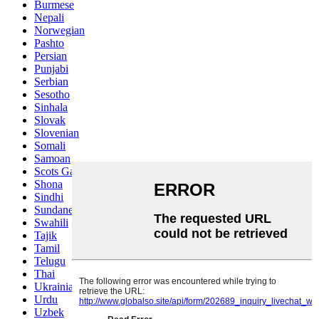
Burmese
Nepali
Norwegian
Pashto
Persian
Punjabi
Serbian
Sesotho
Sinhala
Slovak
Slovenian
Somali
Samoan
Scots Gaelic
Shona
Sindhi
Sundanese
Swahili
Tajik
Tamil
Telugu
Thai
Ukrainian
Urdu
Uzbek