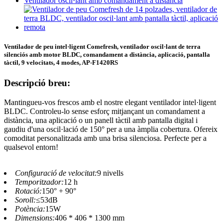
Ventilador de peu intel·ligent Comefresh, ventilador oscil·lant de terra
silenciós amb motor BLDC, comandament a distància, aplicació, pantalla
tàctil, 9 velocitats, 4 modes, AP-F1420RS
Descripció breu:
Mantingueu-vos frescos amb el nostre elegant ventilador intel·ligent
BLDC. Controleu-lo sense esforç mitjançant un comandament a
distància, una aplicació o un panell tàctil amb pantalla digital i
gaudiu d'una oscil·lació de 150° per a una àmplia cobertura. Ofereix
comoditat personalitzada amb una brisa silenciosa. Perfecte per a
qualsevol entorn!
Configuració de velocitat:
9 nivells
Temporitzador:
12 h
Rotació:
150° + 90°
Soroll:
≤53dB
Potència:
15W
Dimensions:
406 * 406 * 1300 mm