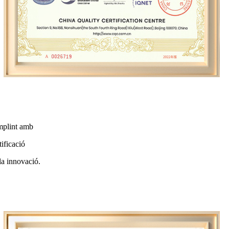
omplint amb
ificació
la innovació.