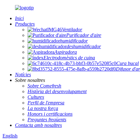
Inici
Productes
Ventilador
Purificador d'aire
humidificador
deshumidificador
Aspiradora
Electrodomèstics de cuina
Cura bucal
Difusor d'a
Notícies
Sobre nosaltres
Sobre Comefresh
Història del desenvolupament
Cultures
Perfil de l'empresa
La nostra força
Honors i certificacions
Preguntes freqüents
Contacta amb nosaltres
English