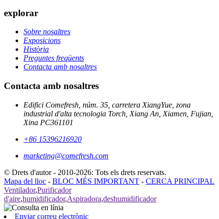
explorar
Sobre nosaltres
Exposicions
Història
Preguntes freqüents
Contacta amb nosaltres
Contacta amb nosaltres
Edifici Comefresh, núm. 35, carretera XiangYue, zona
industrial d'alta tecnologia Torch, Xiang An, Xiamen, Fujian,
Xina PC361101
+86 15396216920
marketing@comefresh.com
© Drets d'autor - 2010-2026: Tots els drets reservats.
Mapa del lloc
-
BLOC MÉS IMPORTANT
-
CERCA PRINCIPAL
Ventilador
,
Purificador
d'aire
,
humidificador
,
Aspiradora
,
deshumidificador
Enviar correu electrònic