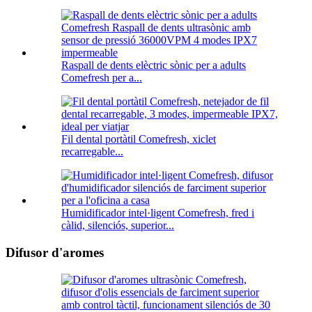
Raspall de dents elèctric sònic per a adults
Comefresh per a...
Fil dental portàtil Comefresh, xiclet
recarregable...
Humidificador intel·ligent Comefresh, fred i
càlid, silenciós, superior...
Difusor d'aromes