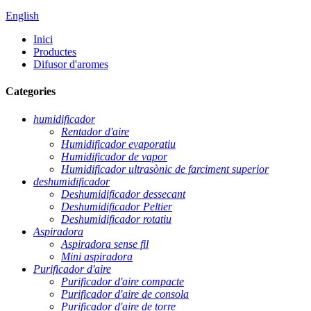
English
Inici
Productes
Difusor d'aromes
Categories
humidificador
Rentador d'aire
Humidificador evaporatiu
Humidificador de vapor
Humidificador ultrasònic de farciment superior
deshumidificador
Deshumidificador dessecant
Deshumidificador Peltier
Deshumidificador rotatiu
Aspiradora
Aspiradora sense fil
Mini aspiradora
Purificador d'aire
Purificador d'aire compacte
Purificador d'aire de consola
Purificador d'aire de torre