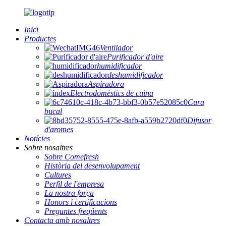
Inici
Productes
Ventilador
Purificador d'aire
humidificador
deshumidificador
Aspiradora
Electrodomèstics de cuina
Cura
bucal
Difusor
d'aromes
Notícies
Sobre nosaltres
Sobre Comefresh
Història del desenvolupament
Cultures
Perfil de l'empresa
La nostra força
Honors i certificacions
Preguntes freqüents
Contacta amb nosaltres