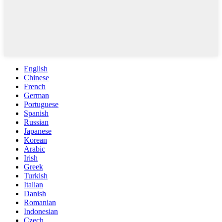
English
Chinese
French
German
Portuguese
Spanish
Russian
Japanese
Korean
Arabic
Irish
Greek
Turkish
Italian
Danish
Romanian
Indonesian
Czech