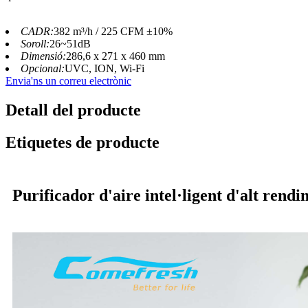
CADR:
382 m³/h / 225 CFM ±10%
Soroll:
26~51dB
Dimensió:
286,6 x 271 x 460 mm
Opcional:
UVC, ION, Wi-Fi
Envia'ns un correu electrònic
Detall del producte
Etiquetes de producte
Purificador d'aire intel·ligent d'alt rend