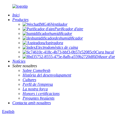
Inici
Productes
Ventilador
Purificador d'aire
humidificador
deshumidificador
Aspiradora
Electrodomèstics de cuina
Cura bucal
Difusor d'a
Notícies
Sobre nosaltres
Sobre Comefresh
Història del desenvolupament
Cultures
Perfil de l'empresa
La nostra força
Honors i certificacions
Preguntes freqüents
Contacta amb nosaltres
English