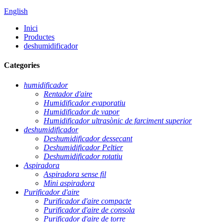
English
Inici
Productes
deshumidificador
Categories
humidificador
Rentador d'aire
Humidificador evaporatiu
Humidificador de vapor
Humidificador ultrasònic de farciment superior
deshumidificador
Deshumidificador dessecant
Deshumidificador Peltier
Deshumidificador rotatiu
Aspiradora
Aspiradora sense fil
Mini aspiradora
Purificador d'aire
Purificador d'aire compacte
Purificador d'aire de consola
Purificador d'aire de torre