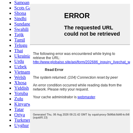
Samoan
Scots Gaelic
Shona
Sindhi
Sundanese
Swahili
Tajik
Tamil
Telugu
Thai
Ukrainian
Urdu
Uzbek
Vietnamese
Welsh
Xhosa
Yiddish
Yoruba
Zulu
Kinyarwanda
Tatar
Oriya
Turkmen
Uyghur