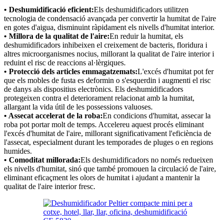
• Deshumidificació eficient:
Els deshumidificadors utilitzen
tecnologia de condensació avançada per convertir la humitat de l'aire
en gotes d'aigua, disminuint ràpidament els nivells d'humitat interior.
• Millora de la qualitat de l'aire:
En reduir la humitat, els
deshumidificadors inhibeixen el creixement de bacteris, floridura i
altres microorganismes nocius, millorant la qualitat de l'aire interior i
reduint el risc de reaccions al·lèrgiques.
• Protecció dels articles emmagatzemats:
L'excés d'humitat pot fer
que els mobles de fusta es deformin o s'esquerdin i augmenti el risc
de danys als dispositius electrònics. Els deshumidificadors
protegeixen contra el deteriorament relacionat amb la humitat,
allargant la vida útil de les possessions valuoses.
• Assecat accelerat de la roba:
En condicions d'humitat, assecar la
roba pot portar molt de temps. Accelereu aquest procés eliminant
l'excés d'humitat de l'aire, millorant significativament l'eficiència de
l'assecat, especialment durant les temporades de pluges o en regions
humides.
• Comoditat millorada:
Els deshumidificadors no només redueixen
els nivells d'humitat, sinó que també promouen la circulació de l'aire,
eliminant eficaçment les olors de humitat i ajudant a mantenir la
qualitat de l'aire interior fresc.