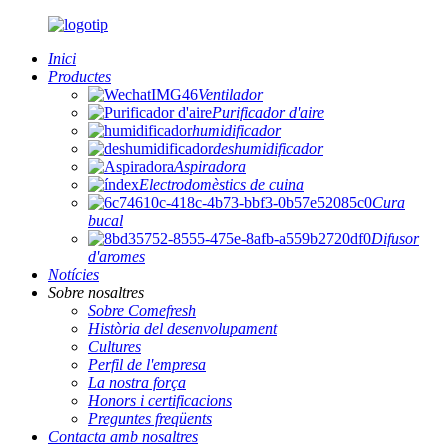
Inici
Productes
Ventilador
Purificador d'aire
humidificador
deshumidificador
Aspiradora
Electrodomèstics de cuina
Cura
bucal
Difusor
d'aromes
Notícies
Sobre nosaltres
Sobre Comefresh
Història del desenvolupament
Cultures
Perfil de l'empresa
La nostra força
Honors i certificacions
Preguntes freqüents
Contacta amb nosaltres