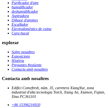
Purificador d'aire
humidificador
deshumidificador
Aspiradora
Difusor d'aromes
Escalfador
Electrodomèstics de cuina
Cura bucal
explorar
Sobre nosaltres
Exposicions
Història
Preguntes freqüents
Contacta amb nosaltres
Contacta amb nosaltres
Edifici Comefresh, núm. 35, carretera XiangYue, zona
industrial d'alta tecnologia Torch, Xiang An, Xiamen, Fujian,
Xina PC361101
+86 15396216920