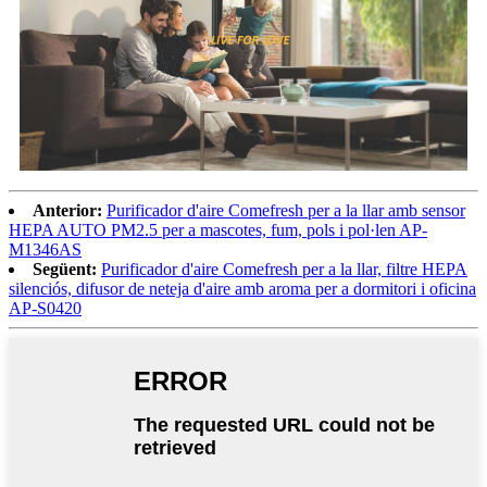
Anterior:
Purificador d'aire Comefresh per a la llar amb sensor
HEPA AUTO PM2.5 per a mascotes, fum, pols i pol·len AP-
M1346AS
Següent:
Purificador d'aire Comefresh per a la llar, filtre HEPA
silenciós, difusor de neteja d'aire amb aroma per a dormitori i oficina
AP-S0420