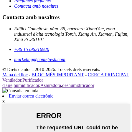
Preguntes freqüents
Contacta amb nosaltres
Contacta amb nosaltres
Edifici Comefresh, núm. 35, carretera XiangYue, zona
industrial d'alta tecnologia Torch, Xiang An, Xiamen, Fujian,
Xina PC361101
+86 15396216920
marketing@comefresh.com
© Drets d'autor - 2010-2026: Tots els drets reservats.
Mapa del lloc
-
BLOC MÉS IMPORTANT
-
CERCA PRINCIPAL
Ventilador
,
Purificador
d'aire
,
humidificador
,
Aspiradora
,
deshumidificador
Enviar correu electrònic
x