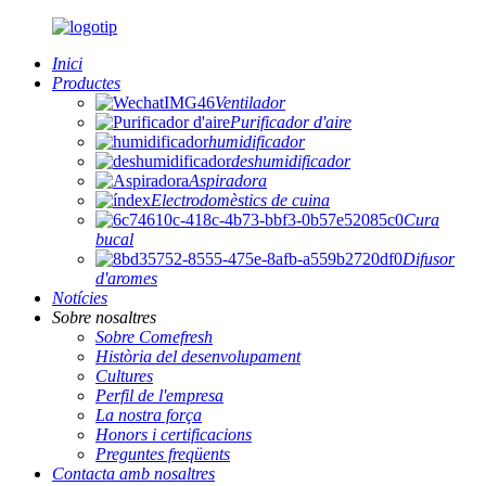
Inici
Productes
Ventilador
Purificador d'aire
humidificador
deshumidificador
Aspiradora
Electrodomèstics de cuina
Cura
bucal
Difusor
d'aromes
Notícies
Sobre nosaltres
Sobre Comefresh
Història del desenvolupament
Cultures
Perfil de l'empresa
La nostra força
Honors i certificacions
Preguntes freqüents
Contacta amb nosaltres