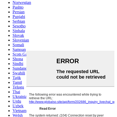
Norwegian
Pashto
Persian
Punjabi
Serbian
Sesotho
Sinhala
Slovak
Slovenian
Somali
Samoan
Scots Gaelic
Shona
Sindhi
Sundanese
Swahili
Tajik
Tamil
Telugu
Thai
Ukrainian
Urdu
Uzbek
Vietnamese
Welsh