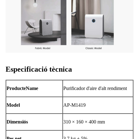
Especificació tècnica
Producte
N
ame
Purificador d'aire d'alt rendiment
Model
AP-M1419
Dimensió
s
310 × 160 × 400 mm
Pes net
3,7 kg ± 5%