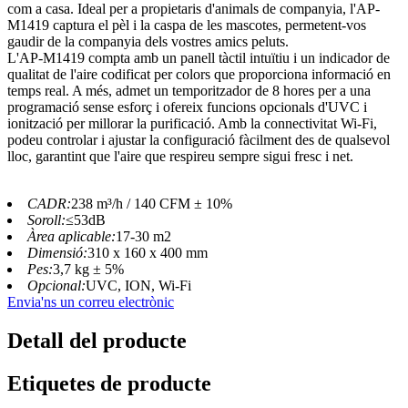
com a casa. Ideal per a propietaris d'animals de companyia, l'AP-
M1419 captura el pèl i la caspa de les mascotes, permetent-vos
gaudir de la companyia dels vostres amics peluts.
L'AP-M1419 compta amb un panell tàctil intuïtiu i un indicador de
qualitat de l'aire codificat per colors que proporciona informació en
temps real. A més, admet un temporitzador de 8 hores per a una
programació sense esforç i ofereix funcions opcionals d'UVC i
ionització per millorar la purificació. Amb la connectivitat Wi-Fi,
podeu controlar i ajustar la configuració fàcilment des de qualsevol
lloc, garantint que l'aire que respireu sempre sigui fresc i net.
CADR:
238 m³/h / 140 CFM ± 10%
Soroll:
≤53dB
Àrea aplicable:
17-30 m2
Dimensió:
310 x 160 x 400 mm
Pes:
3,7 kg ± 5%
Opcional:
UVC, ION, Wi-Fi
Envia'ns un correu electrònic
Detall del producte
Etiquetes de producte