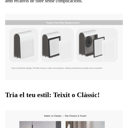
amb recanvis de filtre sense complicacions.
Tria el teu estil: Teixit o Clàssic!