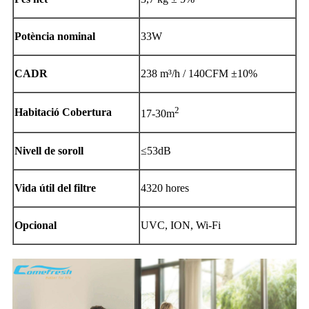
Potència nominal
33W
CADR
238 m³/h / 140
CFM ±10%
2
Habitació
Cobertura
17-30
m
Nivell de soroll
≤53dB
Vida útil del filtre
4320 hores
Opcional
UVC, ION, Wi-Fi