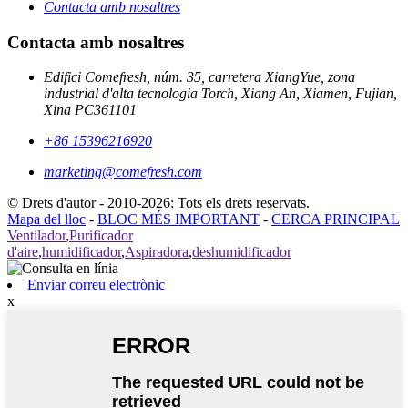
Contacta amb nosaltres
Contacta amb nosaltres
Edifici Comefresh, núm. 35, carretera XiangYue, zona
industrial d'alta tecnologia Torch, Xiang An, Xiamen, Fujian,
Xina PC361101
+86 15396216920
marketing@comefresh.com
© Drets d'autor - 2010-2026: Tots els drets reservats.
Mapa del lloc
-
BLOC MÉS IMPORTANT
-
CERCA PRINCIPAL
Ventilador
,
Purificador
d'aire
,
humidificador
,
Aspiradora
,
deshumidificador
Enviar correu electrònic
x