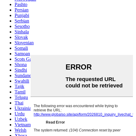
Pashto
Persian
Punjabi
Serbian
Sesotho
Sinhala
Slovak
Slovenian
Somali
Samoan
Scots Gaelic
Shona
Sindhi
Sundanese
Swahili
Tajik
Tamil
Telugu
Thai
Ukrainian
Urdu
Uzbek
Vietnamese
Welsh
Xhosa