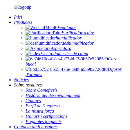
Inici
Productes
Ventilador
Purificador d'aire
humidificador
deshumidificador
Aspiradora
Electrodomèstics de cuina
Cura
bucal
Difusor
d'aromes
Notícies
Sobre nosaltres
Sobre Comefresh
Història del desenvolupament
Cultures
Perfil de l'empresa
La nostra força
Honors i certificacions
Preguntes freqüents
Contacta amb nosaltres