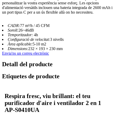
personalitzar la vostra experiència sense esforç. Les opcions
d'alimentació versàtils inclouen una bateria integrada de 2600 mAh i
un port tipus C per a un ús flexible allà on ho necessiteu.
CADR:
77 m³/h / 45 CFM
Soroll:
26~46dB
Temporitzador:
4h
Configuració de velocitat:
3 nivells
Àrea aplicable:
5-10 m2
Dimensions:
232 × 193 × 230 mm
Envia'ns un correu electrònic
Detall del producte
Etiquetes de producte
Respira fresc, viu brillant: el teu
purificador d'aire i ventilador 2 en 1
AP-S0410UA