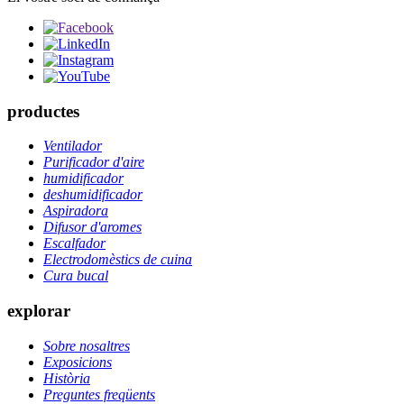
productes
Ventilador
Purificador d'aire
humidificador
deshumidificador
Aspiradora
Difusor d'aromes
Escalfador
Electrodomèstics de cuina
Cura bucal
explorar
Sobre nosaltres
Exposicions
Història
Preguntes freqüents