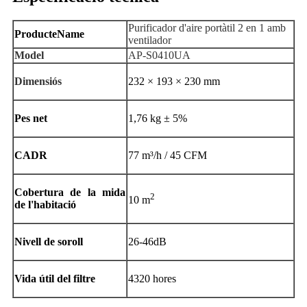
Purificador d'aire portàtil 2 en 1 amb
Producte
N
ame
ventilador
Model
AP-S0410UA
Dimensió
s
232 × 193 × 230 mm
Pes net
1,76 kg ± 5%
CADR
77 m³/h / 45 CFM
Cobertura de la mida
2
10 m
de l'habitació
Nivell de soroll
26-46dB
Vida útil del filtre
4320 hores