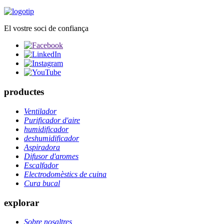
El vostre soci de confiança
productes
Ventilador
Purificador d'aire
humidificador
deshumidificador
Aspiradora
Difusor d'aromes
Escalfador
Electrodomèstics de cuina
Cura bucal
explorar
Sobre nosaltres