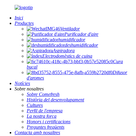
Inici
Productes
Ventilador
Purificador d'aire
humidificador
deshumidificador
Aspiradora
Electrodomèstics de cuina
Cura
bucal
Difusor
d'aromes
Notícies
Sobre nosaltres
Sobre Comefresh
Història del desenvolupament
Cultures
Perfil de l'empresa
La nostra força
Honors i certificacions
Preguntes freqüents
Contacta amb nosaltres