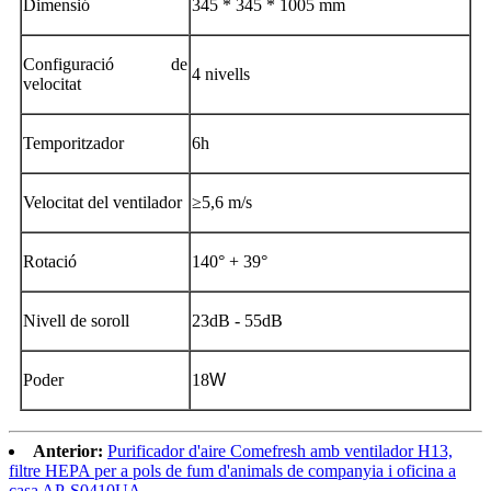
Dimensió
345 * 345 * 1005 mm
Configuració de
4 nivells
velocitat
Temporitzador
6h
Velocitat del ventilador
≥5,6 m/s
Rotació
140° + 39°
Nivell de soroll
23dB - 55dB
Poder
18
W
Anterior:
Purificador d'aire Comefresh amb ventilador H13,
filtre HEPA per a pols de fum d'animals de companyia i oficina a
casa AP-S0410UA