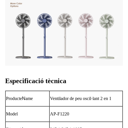
Especificació tècnica
Producte
N
ame
Ventilador de peu oscil·lant 2 en 1
Model
AP-F1220