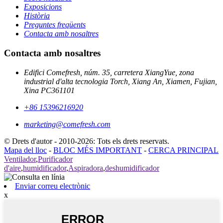
Exposicions
Història
Preguntes freqüents
Contacta amb nosaltres
Contacta amb nosaltres
Edifici Comefresh, núm. 35, carretera XiangYue, zona
industrial d'alta tecnologia Torch, Xiang An, Xiamen, Fujian,
Xina PC361101
+86 15396216920
marketing@comefresh.com
© Drets d'autor - 2010-2026: Tots els drets reservats.
Mapa del lloc
-
BLOC MÉS IMPORTANT
-
CERCA PRINCIPAL
Ventilador
,
Purificador
d'aire
,
humidificador
,
Aspiradora
,
deshumidificador
Enviar correu electrònic
x