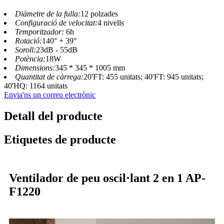
Diàmetre de la fulla:
12 polzades
Configuració de velocitat:
4 nivells
Temporitzador:
6h
Rotació:
140° + 39°
Soroll:
23dB - 55dB
Potència:
18W
Dimensions:
345 * 345 * 1005 mm
Quantitat de càrrega:
20'FT: 455 unitats; 40'FT: 945 unitats;
40'HQ: 1164 unitats
Envia'ns un correu electrònic
Detall del producte
Etiquetes de producte
Ventilador de peu oscil·lant 2 en 1 AP-
F1220