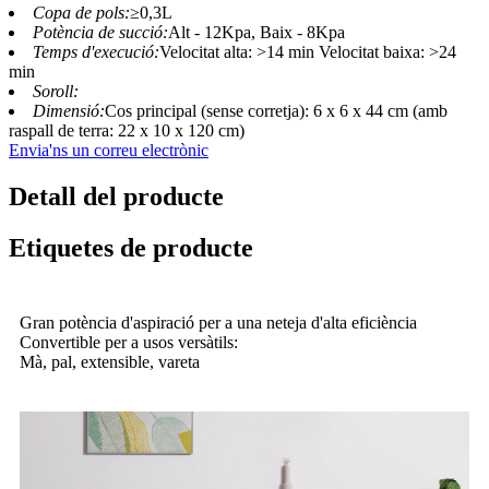
Copa de pols:
≥0,3L
Potència de succió:
Alt - 12Kpa, Baix - 8Kpa
Temps d'execució:
Velocitat alta: ˃14 min Velocitat baixa: ˃24
min
Soroll:
Dimensió:
Cos principal (sense corretja): 6 x 6 x 44 cm (amb
raspall de terra: 22 x 10 x 120 cm)
Envia'ns un correu electrònic
Detall del producte
Etiquetes de producte
Gran potència d'aspiració per a una neteja d'alta eficiència
Convertible per a usos versàtils:
Mà, pal, extensible, vareta