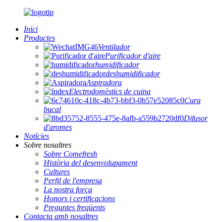
Inici
Productes
Ventilador
Purificador d'aire
humidificador
deshumidificador
Aspiradora
Electrodomèstics de cuina
Cura
bucal
Difusor
d'aromes
Notícies
Sobre nosaltres
Sobre Comefresh
Història del desenvolupament
Cultures
Perfil de l'empresa
La nostra força
Honors i certificacions
Preguntes freqüents
Contacta amb nosaltres