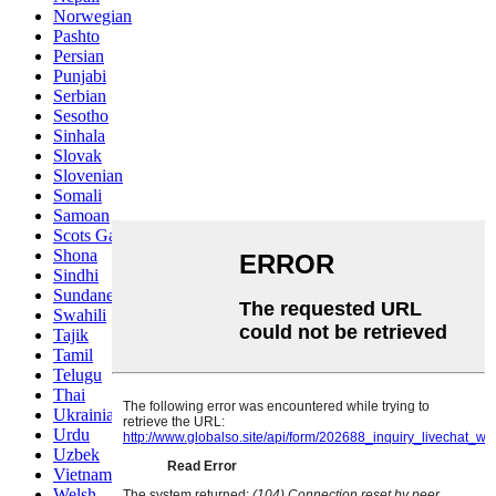
Norwegian
Pashto
Persian
Punjabi
Serbian
Sesotho
Sinhala
Slovak
Slovenian
Somali
Samoan
Scots Gaelic
Shona
Sindhi
Sundanese
Swahili
Tajik
Tamil
Telugu
Thai
Ukrainian
Urdu
Uzbek
Vietnamese
Welsh