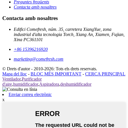
Preguntes freqüents
Contacta amb nosaltres
Contacta amb nosaltres
Edifici Comefresh, núm. 35, carretera XiangYue, zona
industrial d'alta tecnologia Torch, Xiang An, Xiamen, Fujian,
Xina PC361101
+86 15396216920
marketing@comefresh.com
© Drets d'autor - 2010-2026: Tots els drets reservats.
Mapa del lloc
-
BLOC MÉS IMPORTANT
-
CERCA PRINCIPAL
Ventilador
,
Purificador
d'aire
,
humidificador
,
Aspiradora
,
deshumidificador
Enviar correu electrònic
x