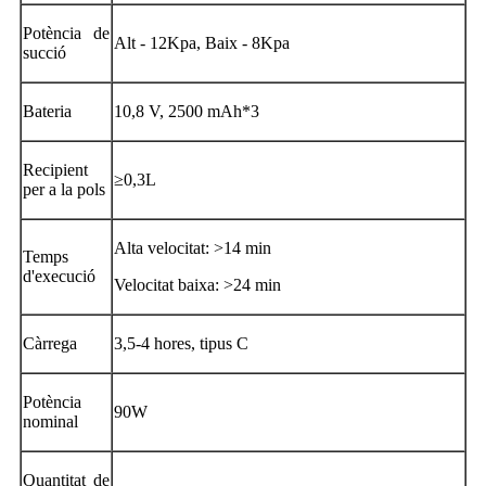
Potència de
Alt - 12Kpa, Baix - 8Kpa
succió
Bateria
10,8 V, 2500 mAh*3
Recipient
≥0,3L
per a la pols
Alta velocitat: ˃14 min
Temps
d'execució
Velocitat baixa: ˃24 min
Càrrega
3,5-4 hores, tipus C
Potència
90W
nominal
Quantitat de